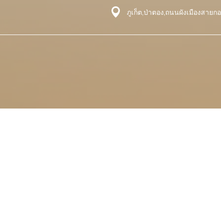
ภูเก็ต,ป่าตอง,ถนนผังเมืองสายกอ