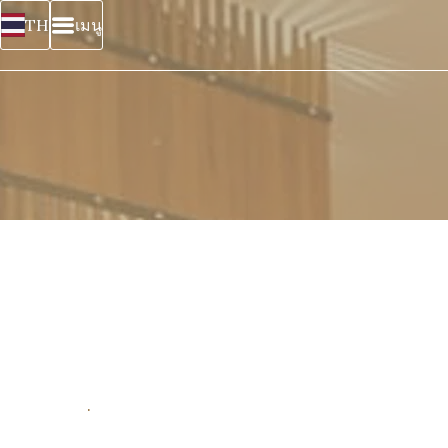
เมนู
TH
.